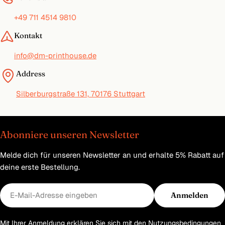
+49 711 4514 9810
Kontakt
info@dm-printhouse.de
Address
Silberburgstraße 131, 70176 Stuttgart
Abonniere unseren Newsletter
Melde dich für unseren Newsletter an und erhalte 5% Rabatt auf
deine erste Bestellung.
E-
Anmelden
Mail
Mit Ihrer Anmeldung erklären Sie sich mit den
Nutzungsbedingungen