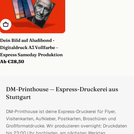
Optionen Wählen
Dein Bild auf Aludibond -
Digitaldruck A3 Vollfarbe –
Express Sameday Produktion
Regulärer
Ab €28,50
Preis
DM-Printhouse — Express-Druckerei aus
Stuttgart
DM-Printhouse ist deine Express-Druckerei für Flyer,
Visitenkarten, Aufkleber, Postkarten, Broschüren und
Großformatdrucke. Wir produzieren overnight: Druckdaten
bis 23:00 Uhr hochladen, am nächsten Werktag