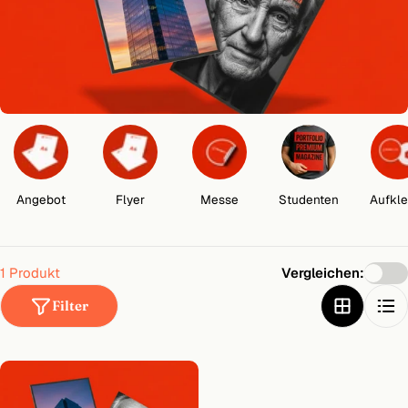
t
i
o
n
:
Angebot
Flyer
Messe
Studenten
Aufkle
1 Produkt
Vergleichen:
Filter