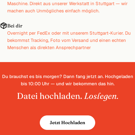
Maschine. Direkt aus unserer Werkstatt in Stuttgart — wir
machen auch Unmögliches einfach möglich.
Bei dir
Overnight per FedEx oder mit unserem Stuttgart-Kurier. Du
bekommst Tracking, Foto vom Versand und einen echten
Menschen als direkten Ansprechpartner
Du brauchst es bis morgen? Dann fang jetzt an. Hochgeladen
bis 10:00 Uhr — und wir bekommen das hin.
Datei hochladen.
Loslegen.
Jetzt Hochladen