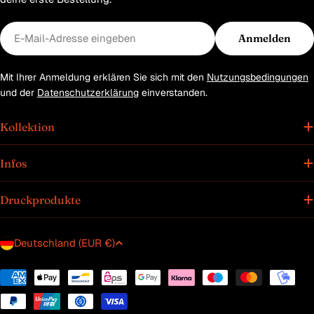
E-
Anmelden
Mail
Mit Ihrer Anmeldung erklären Sie sich mit den
Nutzungsbedingungen
und der
Datenschutzerklärung
einverstanden.
Kollektion
Infos
Druckprodukte
L
Deutschland (EUR €)
a
n
Zahlungsmethoden
d