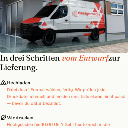
In drei Schritten
vom Entwurf
zur
Lieferung.
Hochladen
Datei drauf, Format wählen, fertig. Wir prüfen jede
Druckdatei manuell und melden uns, falls etwas nicht passt
— bevor du dafür bezahlst.
Wir drucken
Hochgeladen bis 10:00 Uhr? Geht heute noch in die