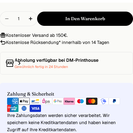
Menge
In Den Warenkorb
Menge Für Druck Auf CD DVD Oder Bluray (inkl.
Menge Für Druck Auf CD DVD Oder Blur
Kostenloser Versand ab 150€.
Kostenlose Rücksendung
*
innerhalb von 14 Tagen
Abholung verfügbar bei
DM-Printhouse
Gewöhnlich fertig in 24 Stunden
Zahlungsmethoden
Zahlung & Sicherheit
Ihre Zahlungsdaten werden sicher verarbeitet. Wir
speichern keine Kreditkartendaten und haben keinen
Zugriff auf Ihre Kreditkartendaten.