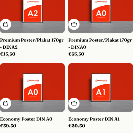
In Den Warenkorb
In Den Warenkorb
Premium Poster/Plakat 170gr
Premium Poster/Plakat 170gr
- DINA2
- DINA0
Regulärer
€13,50
Regulärer
€55,50
Preis
Preis
In Den Warenkorb
In Den Warenkorb
Economy Poster DIN A0
Economy Poster DIN A1
Regulärer
€39,50
Regulärer
€20,50
Preis
Preis