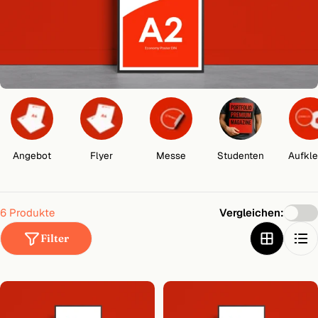
t
i
o
n
:
Angebot
Flyer
Messe
Studenten
Aufkle
6 Produkte
Vergleichen:
Filter