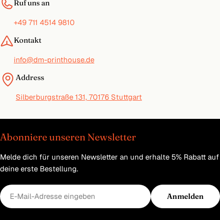
Ruf uns an
+49 711 4514 9810
Kontakt
info@dm-printhouse.de
Address
Silberburgstraße 131, 70176 Stuttgart
Abonniere unseren Newsletter
Melde dich für unseren Newsletter an und erhalte 5% Rabatt auf
deine erste Bestellung.
E-
Anmelden
Mail