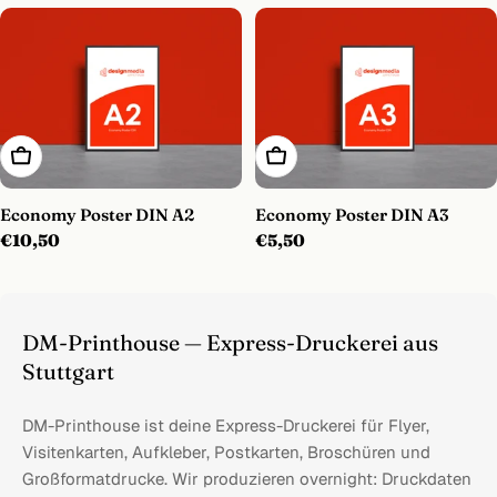
In Den Warenkorb
In Den Warenkorb
Economy Poster DIN A2
Economy Poster DIN A3
Regulärer
€10,50
Regulärer
€5,50
Preis
Preis
DM-Printhouse — Express-Druckerei aus
Stuttgart
DM-Printhouse ist deine Express-Druckerei für Flyer,
Visitenkarten, Aufkleber, Postkarten, Broschüren und
Großformatdrucke. Wir produzieren overnight: Druckdaten