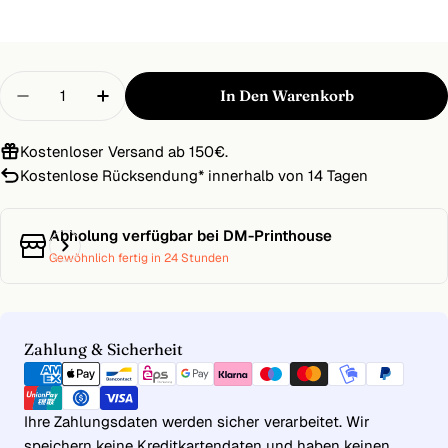
Menge
In Den Warenkorb
Menge Für Express-Flyer DIN A5 | 120gr PERGRA
Menge Für Express-Flyer DIN A5 | 120
Kostenloser Versand ab 150€.
Kostenlose Rücksendung
*
innerhalb von 14 Tagen
Abholung verfügbar bei
DM-Printhouse
Gewöhnlich fertig in 24 Stunden
Zahlungsmethoden
Zahlung & Sicherheit
Ihre Zahlungsdaten werden sicher verarbeitet. Wir
speichern keine Kreditkartendaten und haben keinen