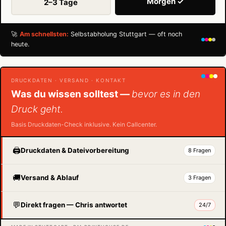
Morgen ✓
2–3 Tage
🚀
Am schnellsten:
Selbstabholung Stuttgart — oft noch
heute.
DRUCKDATEN · VERSAND · KONTAKT
Was du wissen solltest —
bevor es in den
Druck geht.
Basis Druckdaten-Check inklusive. Kein Callcenter.
🖨️
Druckdaten & Dateivorbereitung
8 Fragen
🚚
Versand & Ablauf
3 Fragen
💬
Direkt fragen — Chris antwortet
24/7