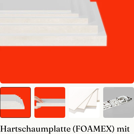
Medium 0 im Modal öffnen
Hartschaumplatte (FOAMEX) mit