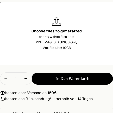
Choose files to get started
or drag & drop files here
PDF, IMAGES, AUDIOS Only
Max file size: 10GB
Menge
In Den Warenkorb
Menge Für Hartschaumplatte (FOAMEX) Mit Digi
Menge Für Hartschaumplatte (FOAMEX)
Kostenloser Versand ab 150€.
Kostenlose Rücksendung
*
innerhalb von 14 Tagen