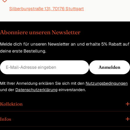
Silberburgstraße 131, 70176 Stuttgart
Abonniere unseren Newsletter
Melde dich für unseren Newsletter an und erhalte 5% Rabatt auf
deine erste Bestellung.
E-
Anmelden
Mail
Mit Ihrer Anmeldung erklären Sie sich mit den
Nutzungsbedingungen
und der
Datenschutzerklärung
einverstanden.
Kollektion
Infos