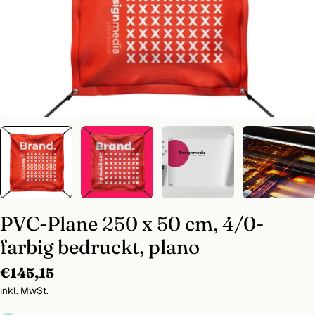
Medium 0 im Modal öffnen
PVC-Plane 250 x 50 cm, 4/0-
farbig bedruckt, plano
Regulärer
€145,15
Preis
inkl. MwSt.