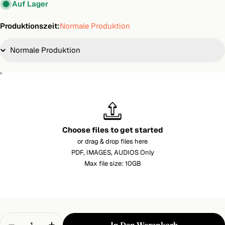
Auf Lager
Produktionszeit:
Normale Produktion
Choose files to get started
or drag & drop files here
PDF, IMAGES, AUDIOS Only
Max file size: 10GB
Menge
In Den Warenkorb