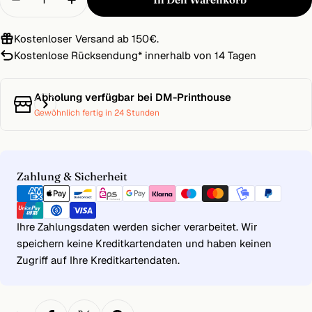
Menge Für PVC-Plane 250 X 50 Cm, 4/0-Farbig B
Menge Für PVC-Plane 250 X 50 Cm, 4/0
Kostenloser Versand ab 150€.
Kostenlose Rücksendung
*
innerhalb von 14 Tagen
Abholung verfügbar bei
DM-Printhouse
Gewöhnlich fertig in 24 Stunden
Zahlungsmethoden
Zahlung & Sicherheit
Ihre Zahlungsdaten werden sicher verarbeitet. Wir
speichern keine Kreditkartendaten und haben keinen
Zugriff auf Ihre Kreditkartendaten.