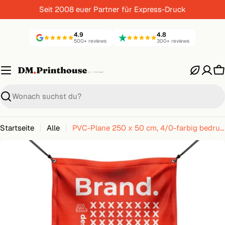
Zum
Seit 2008 euer Partner für Express-Druck
Inhalt
springen
4.9
4.8
500+ reviews
300+ reviews
W
Suche
Startseite
Alle
PVC-Plane 250 x 50 cm, 4/0-farbig bedruckt, plano