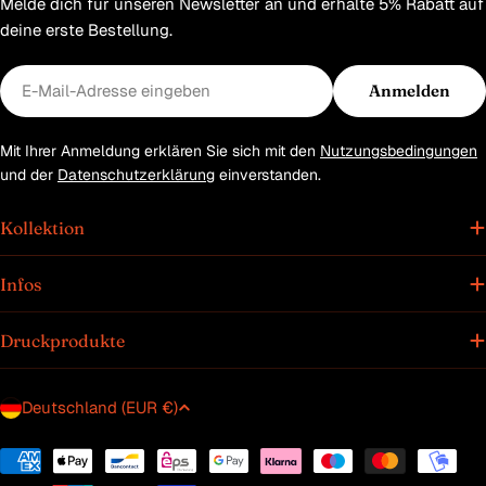
Melde dich für unseren Newsletter an und erhalte 5% Rabatt auf
deine erste Bestellung.
E-
Anmelden
Mail
Mit Ihrer Anmeldung erklären Sie sich mit den
Nutzungsbedingungen
und der
Datenschutzerklärung
einverstanden.
Kollektion
Infos
Druckprodukte
L
Deutschland (EUR €)
a
n
Zahlungsmethoden