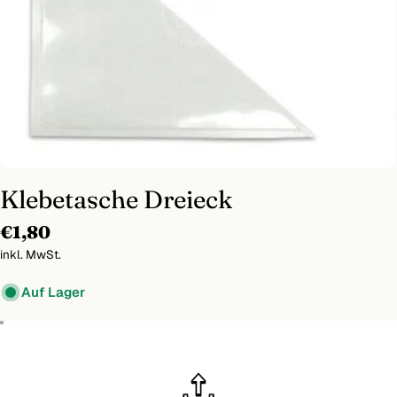
Medium 0 im Modal öffnen
Klebetasche Dreieck
Regulärer
€1,80
Preis
inkl. MwSt.
Auf Lager