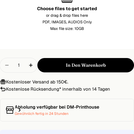
Choose files to get started
or drag & drop files here
PDF, IMAGES, AUDIOS Only
Max file size: 10GB
Menge
In Den Warenkorb
Menge Für Klebetasche Dreieck Verringern
Menge Für Klebetasche Dreieck Erhöh
Kostenloser Versand ab 150€.
Kostenlose Rücksendung
*
innerhalb von 14 Tagen
Abholung verfügbar bei
DM-Printhouse
Gewöhnlich fertig in 24 Stunden