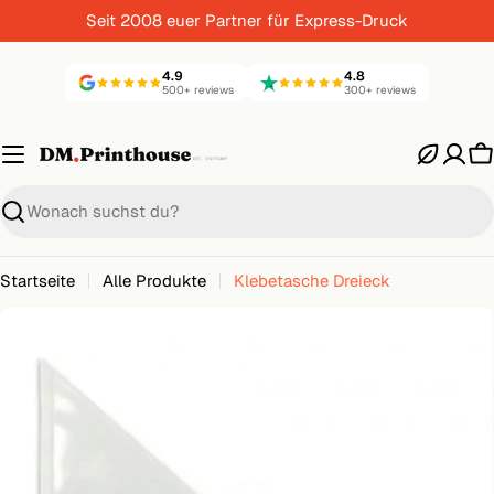
Zum
Seit 2008 euer Partner für Express-Druck
Inhalt
springen
4.9
4.8
500+ reviews
300+ reviews
W
Suche
Startseite
Alle Produkte
Klebetasche Dreieck