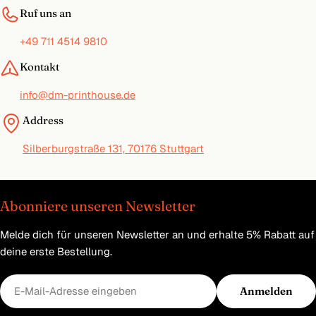
Ruf uns an
+49 711 4514 9810
Kontakt
info@dm-printhouse.de
Address
Silberburgstraße 131, 70176 Stuttgart
Abonniere unseren Newsletter
Melde dich für unseren Newsletter an und erhalte 5% Rabatt auf
deine erste Bestellung.
E-
Anmelden
Mail