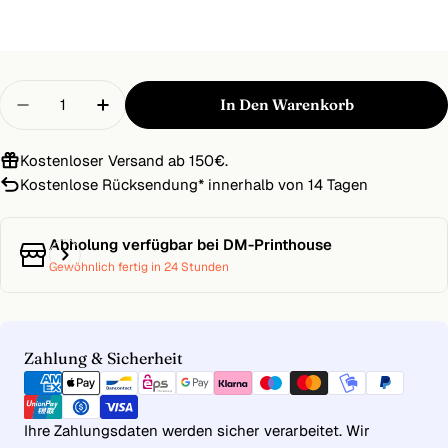
Menge
In Den Warenkorb
Menge Für LUMENIX 3D PRO Wand 200 X 250 C
Menge Für LUMENIX 3D PRO Wand 200
Kostenloser Versand ab 150€.
Kostenlose Rücksendung
*
innerhalb von 14 Tagen
Abholung verfügbar bei
DM-Printhouse
Gewöhnlich fertig in 24 Stunden
Zahlungsmethoden
Zahlung & Sicherheit
Ihre Zahlungsdaten werden sicher verarbeitet. Wir