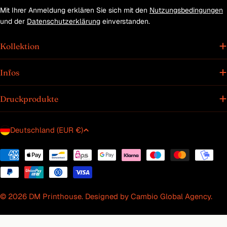
Mit Ihrer Anmeldung erklären Sie sich mit den
Nutzungsbedingungen
und der
Datenschutzerklärung
einverstanden.
Kollektion
Infos
Druckprodukte
L
Deutschland (EUR €)
a
n
Zahlungsmethoden
d
/
R
© 2026
DM Printhouse
. Designed by
Cambio Global Agency
.
e
g